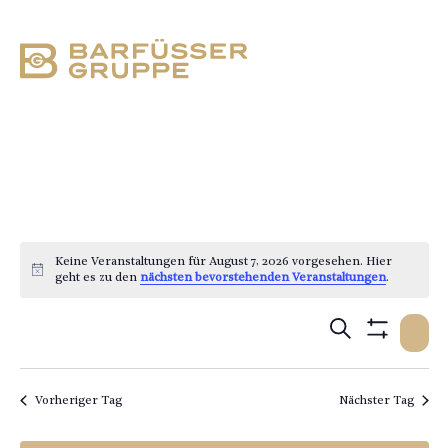
Veranstaltungen für
August 7, 2026
Keine Veranstaltungen für August 7, 2026 vorgesehen. Hier
Hinweis
geht es zu den
nächsten bevorstehenden Veranstaltungen
.
Verans
Suche
V
Ta
Filter
Suche
Anzeigen
A
und
Vorheriger Tag
Nächster Tag
N
Ansich