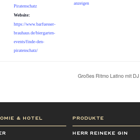
anzeigen
Piratenschatz
Website:
https://www.barfuesser-
brauhaus.de/biergarten-
events/finde-den-
piratenschatz/
Großes Ritmo Latino mit D
OMIE & HOTEL
PRODUKTE
ER
HERR REINEKE GIN